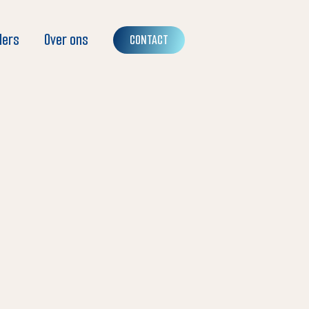
ders
Over ons
CONTACT