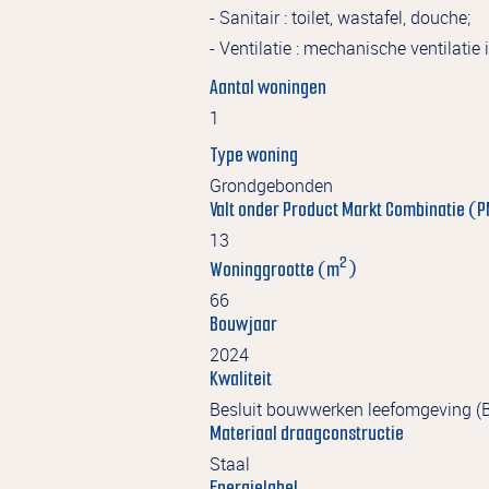
- Sanitair : toilet, wastafel, douche;
- Ventilatie : mechanische ventilati
Aantal woningen
1
Type woning
Grondgebonden
Valt onder Product Markt Combinatie (
13
2
Woninggrootte (m
)
66
Bouwjaar
2024
Kwaliteit
Besluit bouwwerken leefomgeving (Bb
Materiaal draagconstructie
Staal
Energielabel