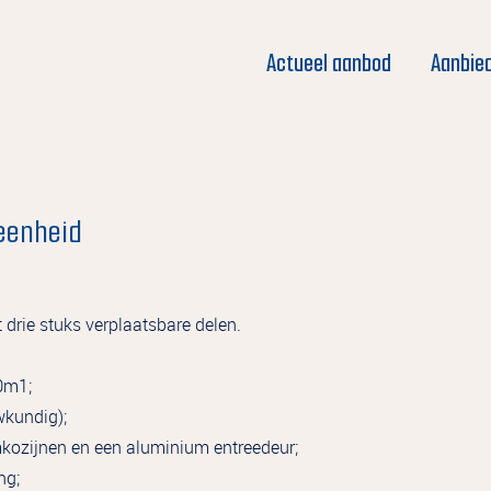
Actueel aanbod
Aanbie
eenheid
drie stuks verplaatsbare delen.
0m1;
wkundig);
mkozijnen en een aluminium entreedeur;
ing;