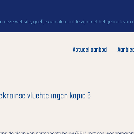
 deze website, geef je aan akkoord te zijn met het gebruik van 
Actueel aanbod
Aanbie
ekrainse vluchtelingen kopie 5
gens de eisen van permanente bouw (BBL) met een woonprogramm