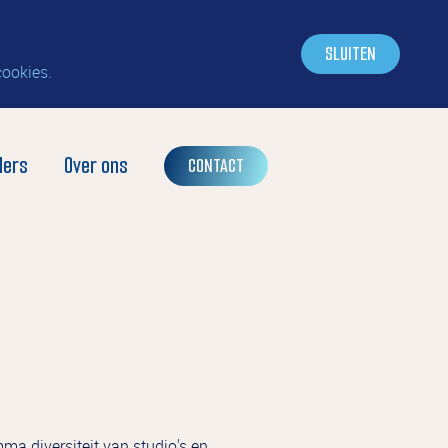
SLUITEN
cookies.
ders
Over ons
CONTACT
a diversiteit van studio's en