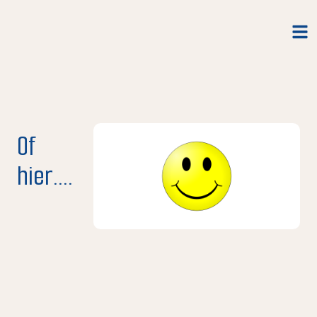
Of
hier....